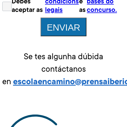
Debes
condicións
e
bases do
aceptar as
legais
as
concurso.
ENVIAR
Se tes algunha dúbida
contáctanos
en
escolaencamino@prensaiberi